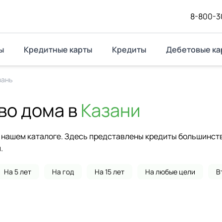
8-800-3
ы
Кредитные карты
Кредиты
Дебетовые ка
зань
во дома в
Казани
нашем каталоге. Здесь представлены кредиты большинства
.
На 5 лет
На год
На 15 лет
На любые цели
В