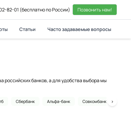
02-82-01
(бесплатно по России)
Позвонить нам!
рты
Статьи
Часто задаваемые вопросы
 российских банков, а для удобства выбора мы
›
тб
Сбербанк
Альфа-банк
Совкомбанк
Почта