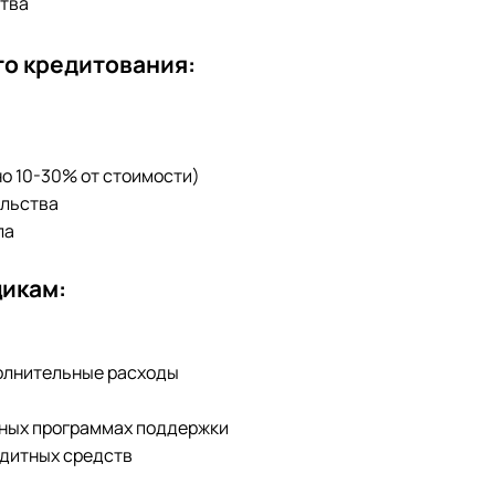
ства
о кредитования:
но 10-30% от стоимости)
ельства
ла
икам:
полнительные расходы
нных программах поддержки
едитных средств