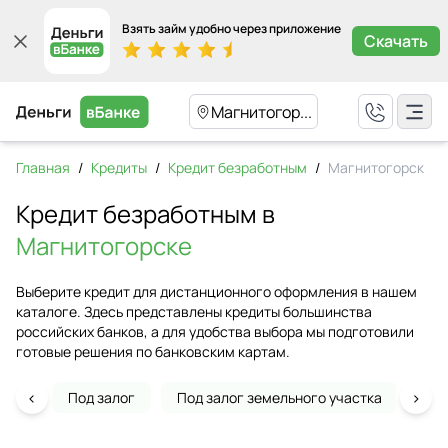
Взять займ удобно через приложение
Скачать
Магнитогор...
Главная
/
Кредиты
/
Кредит безработным
/
Магнитогорск
Кредит безработным в
Магнитогорске
Выберите кредит для дистанционного оформления в нашем
каталоге. Здесь представлены кредиты большинства
российских банков, а для удобства выбора мы подготовили
готовые решения по банковским картам.
‹
›
Под залог
Под залог земельного участка
На 