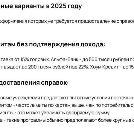
пные варианты в 2025 году
 оформления которых не требуется предоставление справо
итам без подтверждения дохода:
тавка от 15% годовых. Альфа-Банк - до 500 тысяч рублей 
т выдает до 200 тысяч рублей под 22%. Хоум Кредит - до 15
доставления справок:
нсовые учреждения предлагают льготные условия постоянн
итом - часто лимиты по картам выше, чем по потребительс
менты - это может увеличить одобряемую сумму.
ва - такие программы обычно предполагают более крупные 