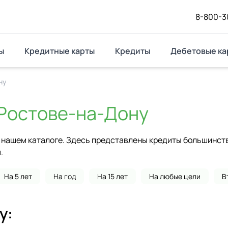
8-800-3
ы
Кредитные карты
Кредиты
Дебетовые ка
ну
Ростове-на-Дону
нашем каталоге. Здесь представлены кредиты большинства
.
На 5 лет
На год
На 15 лет
На любые цели
В
у
: