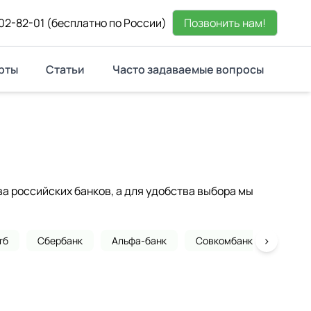
02-82-01
(бесплатно по России)
Позвонить нам!
рты
Статьи
Часто задаваемые вопросы
 российских банков, а для удобства выбора мы
›
тб
Сбербанк
Альфа-банк
Совкомбанк
Почта