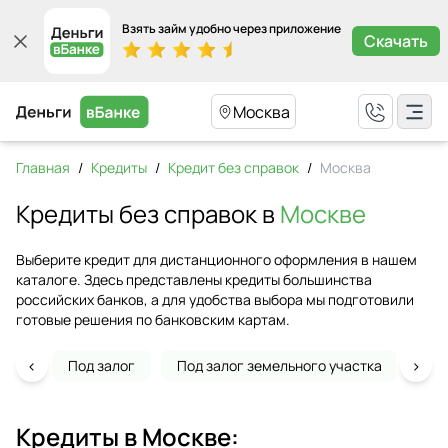
Взять займ удобно через приложение
Скачать
Москва
Главная
/
Кредиты
/
Кредит без справок
/
Москва
Кредиты без справок в
Москве
Выберите кредит для дистанционного оформления в нашем
каталоге. Здесь представлены кредиты большинства
российских банков, а для удобства выбора мы подготовили
готовые решения по банковским картам.
‹
›
Под залог
Под залог земельного участка
На 
Кредиты в
Москве
: