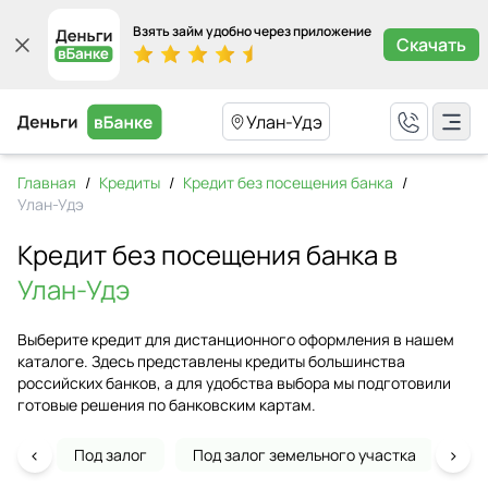
Взять займ удобно через приложение
Скачать
Улан-Удэ
Главная
/
Кредиты
/
Кредит без посещения банка
/
Улан-Удэ
Кредит без посещения банка в
Улан-Удэ
Выберите кредит для дистанционного оформления в нашем
каталоге. Здесь представлены кредиты большинства
российских банков, а для удобства выбора мы подготовили
готовые решения по банковским картам.
‹
›
Под залог
Под залог земельного участка
На 