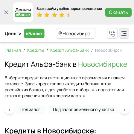
Взять займ удобно через приложение
Скачать
Новосибирс...
Главная
/
Кредиты
/
Кредит Альфа-банк
/
Новосибирск
Кредит Альфа-банк в
Новосибирске
Выберите кредит для дистанционного оформления в нашем
каталоге. Здесь представлены кредиты большинства
российских банков, а для удобства выбора мы подготовили
готовые решения по банковским картам.
‹
›
Под залог
Под залог земельного участка
На 
Кредиты в
Новосибирске
: