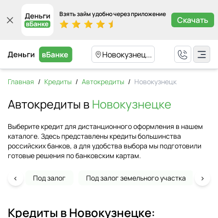
Взять займ удобно через приложение
Скачать
Новокузнец...
Главная
/
Кредиты
/
Автокредиты
/
Новокузнецк
Автокредиты в
Новокузнецке
Выберите кредит для дистанционного оформления в нашем
каталоге. Здесь представлены кредиты большинства
российских банков, а для удобства выбора мы подготовили
готовые решения по банковским картам.
‹
›
Под залог
Под залог земельного участка
На 
Кредиты в
Новокузнецке
: