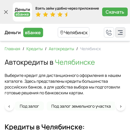
Взять займ удобно через приложение
Скачать
Челябинск
Главная
/
Кредиты
/
Автокредиты
/
Челябинск
Автокредиты в
Челябинске
Выберите кредит для дистанционного оформления в нашем
каталоге. Здесь представлены кредиты большинства
российских банков, а для удобства выбора мы подготовили
готовые решения по банковским картам.
‹
›
Под залог
Под залог земельного участка
На 
Кредиты в
Челябинске
: