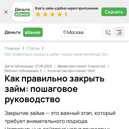
Взять займ удобно через приложение
Скачать
Москва
Главная
/
Статьи
/
Как правильно закрыть займ: пошаговое руководство
Дата публикации:
27.06.2025
|
Время прочтения:
5
минут(ы)
|
Рейтинг публикации:
5
|
Количество прочтений:
1846
Как правильно закрыть
займ: пошаговое
руководство
Закрытие займа — это важный этап, который
требует внимательного подхода.