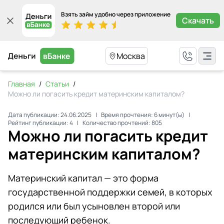
Взять займ удобно через приложение
Скачать
Москва
Главная
/
Статьи
/
Можно ли погасить кредит материнским капиталом?
Дата публикации:
24.06.2025
|
Время прочтения:
6
минут(ы)
|
Рейтинг публикации:
4
|
Количество прочтений:
805
Можно ли погасить кредит
материнским капиталом?
Материнский капитал — это форма
государственной поддержки семей, в которых
родился или был усыновлен второй или
последующий ребенок.