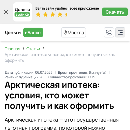
Взять займ удобно через приложение
Скачать
Москва
Главная
/
Статьи
/
Арктическая ипотека: условия, кто может получить и как
оформить
Дата публикации:
06.07.2025
|
Время прочтения:
6
минут(ы)
|
Рейтинг публикации:
4
|
Количество прочтений:
1735
Арктическая ипотека:
условия, кто может
получить и как оформить
Арктическая ипотека — это государственная
льготная программа, по которой можно