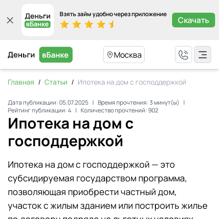
Взять займ удобно через приложение
Скачать
Москва
Главная
/
Статьи
/
Ипотека на дом с господдержкой
Дата публикации:
05.07.2025
|
Время прочтения:
3
минут(ы)
|
Рейтинг публикации:
4
|
Количество прочтений:
902
Ипотека на дом с
господдержкой
Ипотека на дом с господдержкой — это
субсидируемая государством программа,
позволяющая приобрести частный дом,
участок с жилым зданием или построить жилье